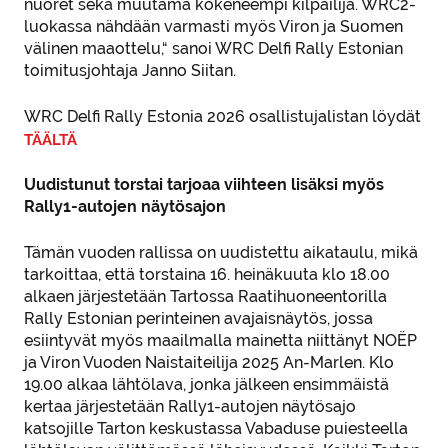
nuoret sekä muutama kokeneempi kilpailija. WRC2-
luokassa nähdään varmasti myös Viron ja Suomen
välinen maaottelu,“ sanoi WRC Delfi Rally Estonian
toimitusjohtaja Janno Siitan.
WRC Delfi Rally Estonia 2026 osallistujalistan löydät
TÄÄLTÄ
Uudistunut torstai tarjoaa viihteen lisäksi myös
Rally1-autojen näytösajon
Tämän vuoden rallissa on uudistettu aikataulu, mikä
tarkoittaa, että torstaina 16. heinäkuuta klo 18.00
alkaen järjestetään Tartossa Raatihuoneentorilla
Rally Estonian perinteinen avajaisnäytös, jossa
esiintyvät myös maailmalla mainetta niittänyt NOËP
ja Viron Vuoden Naistaiteilija 2025 An-Marlen. Klo
19.00 alkaa lähtölava, jonka jälkeen ensimmäistä
kertaa järjestetään Rally1-autojen näytösajo
katsojille Tarton keskustassa Vabaduse puiesteella