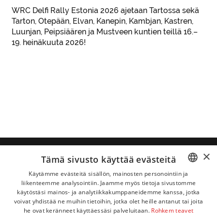
WRC Delfi Rally Estonia 2026 ajetaan Tartossa sekä
Tarton, Otepään, Elvan, Kanepin, Kambjan, Kastren,
Luunjan, Peipsiäären ja Mustveen kuntien teillä 16.–
19. heinäkuuta 2026!
Estonian Autosport Events MTÜ
Sinilille tee
×
Tämä sivusto käyttää evästeitä
1, Peetri alevik, Rae vald, 75312 Harjumaa,
Viro
Käytämme evästeitä sisällön, mainosten personointiin ja
liikenteemme analysointiin. Jaamme myös tietoja sivustomme
ESTONIAN
käytöstäsi mainos- ja analytiikkakumppaneidemme kanssa, jotka
Yhteystiedot
Tietosuojatiedot
|
|
ENGLISH
voivat yhdistää ne muihin tietoihin, jotka olet heille antanut tai joita
Käytös- ja turvallisuussäännöt
|
he ovat keränneet käyttäessäsi palveluitaan.
Rohkem teavet
Lipunmyynnin järjestelyt ja yleiset ehdot
LATVIAN