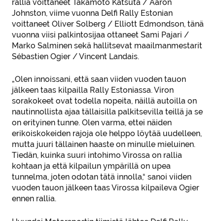
rallia voittaneet Takamoto Katsuta / Aaron
Johnston, viime vuonna Delfi Rally Estonian
voittaneet Oliver Solberg / Elliott Edmondson, tänä
vuonna viisi palkintosijaa ottaneet Sami Pajari /
Marko Salminen sekä hallitsevat maailmanmestarit
Sébastien Ogier / Vincent Landais.
„Olen innoissani, että saan viiden vuoden tauon
jälkeen taas kilpailla Rally Estoniassa. Viron
sorakokeet ovat todella nopeita, näillä autoilla on
nautinnollista ajaa tällaisilla palkitsevilla teillä ja se
on erityinen tunne. Olen varma, ettei näiden
erikoiskokeiden rajoja ole helppo löytää uudelleen,
mutta juuri tällainen haaste on minulle mieluinen.
Tiedän, kuinka suuri intohimo Virossa on rallia
kohtaan ja että kilpailun ympärillä on upea
tunnelma, joten odotan tätä innolla,“ sanoi viiden
vuoden tauon jälkeen taas Virossa kilpaileva Ogier
ennen rallia.