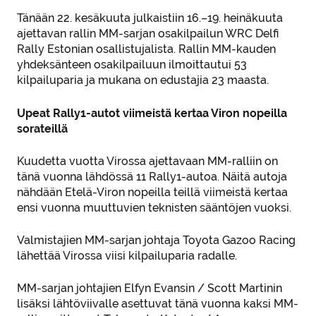
Tänään 22. kesäkuuta julkaistiin 16.–19. heinäkuuta
ajettavan rallin MM-sarjan osakilpailun WRC Delfi
Rally Estonian osallistujalista. Rallin MM-kauden
yhdeksänteen osakilpailuun ilmoittautui 53
kilpailuparia ja mukana on edustajia 23 maasta.
Upeat Rally1-autot viimeistä kertaa Viron nopeilla
sorateillä
Kuudetta vuotta Virossa ajettavaan MM-ralliin on
tänä vuonna lähdössä 11 Rally1-autoa. Näitä autoja
nähdään Etelä-Viron nopeilla teillä viimeistä kertaa
ensi vuonna muuttuvien teknisten sääntöjen vuoksi.
Valmistajien MM-sarjan johtaja Toyota Gazoo Racing
lähettää Virossa viisi kilpailuparia radalle.
MM-sarjan johtajien Elfyn Evansin / Scott Martinin
lisäksi lähtöviivalle asettuvat tänä vuonna kaksi MM-