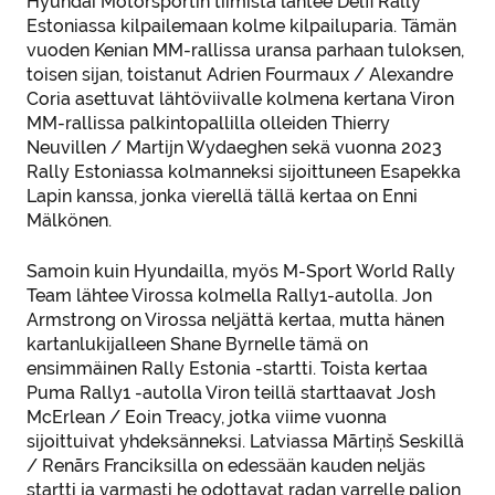
Hyundai Motorsportin tiimistä lähtee Delfi Rally
Estoniassa kilpailemaan kolme kilpailuparia. Tämän
vuoden Kenian MM-rallissa uransa parhaan tuloksen,
toisen sijan, toistanut Adrien Fourmaux / Alexandre
Coria asettuvat lähtöviivalle kolmena kertana Viron
MM-rallissa palkintopallilla olleiden Thierry
Neuvillen / Martijn Wydaeghen sekä vuonna 2023
Rally Estoniassa kolmanneksi sijoittuneen Esapekka
Lapin kanssa, jonka vierellä tällä kertaa on Enni
Mälkönen.
Samoin kuin Hyundailla, myös M-Sport World Rally
Team lähtee Virossa kolmella Rally1-autolla. Jon
Armstrong on Virossa neljättä kertaa, mutta hänen
kartanlukijalleen Shane Byrnelle tämä on
ensimmäinen Rally Estonia -startti. Toista kertaa
Puma Rally1 -autolla Viron teillä starttaavat Josh
McErlean / Eoin Treacy, jotka viime vuonna
sijoittuivat yhdeksänneksi. Latviassa Mārtiņš Seskillä
/ Renārs Franciksilla on edessään kauden neljäs
startti ja varmasti he odottavat radan varrelle paljon