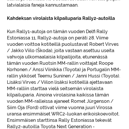
latvialaisia faneja kannustamaan.
Kahdeksan virolaista kilpailuparia Rally2-autoilla
Kun Rally1-autoja on tämän vuoden Delfi Rally
Estoniassa 11, Rally2-autoja on peräti 28. Viime
vuoden voittoa kotiteillä puolustavat Robert Virves
/ Jakko Viilo (Škoda), joita vastaan asettuu useita
vahvoja ulkomaalaisia kilpailijoita, etunenässä
tämän vuoden Ruotsin MM-rallin voittajat Roope
Korhonen / Anssi Viinikka (Toyota) ja Portugalin MM-
rallin ykköset Teemu Suninen / Janni Hussi (Toyota).
Lisäksi Virves / Viilon lisäksi kotiteillä ajettavaan
MM-ralliin starttaa vielä seitsemän virolaista
kilpailuparia. Ainoina virolaisina kaikissa tämän
vuoden MM-ralleissa ajaneet Romet Jürgenson /
Siim Oja (Ford) ottivat viime vuonna juuri Virossa
uransa ensimmäiset WRC2-luokan erikoiskoevoitot.
Ensimmäisen starttinsa Rally Estoniassa tekevät
Rally2-autoilla Toyota Next Generation -