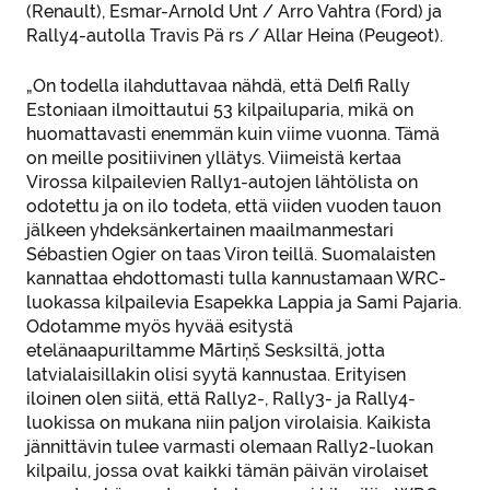
(Renault), Esmar-Arnold Unt / Arro Vahtra (Ford) ja
Rally4-autolla Travis Pä rs / Allar Heina (Peugeot).
„On todella ilahduttavaa nähdä, että Delfi Rally
Estoniaan ilmoittautui 53 kilpailuparia, mikä on
huomattavasti enemmän kuin viime vuonna. Tämä
on meille positiivinen yllätys. Viimeistä kertaa
Virossa kilpailevien Rally1-autojen lähtölista on
odotettu ja on ilo todeta, että viiden vuoden tauon
jälkeen yhdeksänkertainen maailmanmestari
Sébastien Ogier on taas Viron teillä. Suomalaisten
kannattaa ehdottomasti tulla kannustamaan WRC-
luokassa kilpailevia Esapekka Lappia ja Sami Pajaria.
Odotamme myös hyvää esitystä
etelänaapuriltamme Mārtiņš Sesksiltä, jotta
latvialaisillakin olisi syytä kannustaa. Erityisen
iloinen olen siitä, että Rally2-, Rally3- ja Rally4-
luokissa on mukana niin paljon virolaisia. Kaikista
jännittävin tulee varmasti olemaan Rally2-luokan
kilpailu, jossa ovat kaikki tämän päivän virolaiset