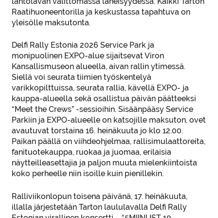
lähtölavan välittömässä läheisyydessä. Kaikki Tarton
Raatihuoneentorilla ja keskustassa tapahtuva on
yleisölle maksutonta.
Delfi Rally Estonia 2026 Service Park ja
monipuolinen EXPO-alue sijaitsevat Viron
Kansallismuseon alueella, aivan rallin ytimessä.
Siellä voi seurata tiimien työskentelyä
varikkopilttuissa, seurata rallia, kävellä EXPO- ja
kauppa-alueella sekä osallistua päivän päätteeksi
“Meet the Crews” -sessioihin. Sisäänpääsy Service
Parkiin ja EXPO-alueelle on katsojille maksuton, ovet
avautuvat torstaina 16. heinäkuuta jo klo 12.00.
Paikan päällä on viihdeohjelmaa, rallisimulaattoreita,
fanituotekauppa, ruokaa ja juomaa, erilaisia
näytteilleasettajia ja paljon muuta mielenkiintoista
koko perheelle niin isoille kuin pienillekin.
Ralliviikonlopun toisena päivänä, 17. heinäkuuta,
illalla järjestetään Tarton laululavalla Delfi Rally
Estonian virallinen konsertti – “5MIINUST 10