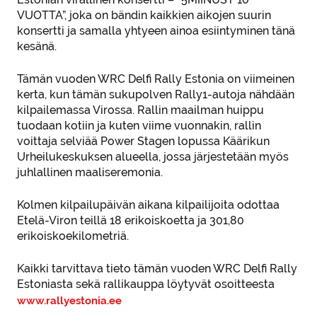
VUOTTA”, joka on bändin kaikkien aikojen suurin
konsertti ja samalla yhtyeen ainoa esiintyminen tänä
kesänä.
Tämän vuoden WRC Delfi Rally Estonia on viimeinen
kerta, kun tämän sukupolven Rally1-autoja nähdään
kilpailemassa Virossa. Rallin maailman huippu
tuodaan kotiin ja kuten viime vuonnakin, rallin
voittaja selviää Power Stagen lopussa Käärikun
Urheilukeskuksen alueella, jossa järjestetään myös
juhlallinen maaliseremonia.
Kolmen kilpailupäivän aikana kilpailijoita odottaa
Etelä-Viron teillä 18 erikoiskoetta ja 301,80
erikoiskoekilometriä.
Kaikki tarvittava tieto tämän vuoden WRC Delfi Rally
Estoniasta sekä rallikauppa löytyvät osoitteesta
www.rallyestonia.ee