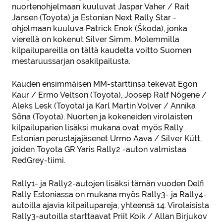
nuortenohjelmaan kuuluvat Jaspar Vaher / Rait
Jansen (Toyota) ja Estonian Next Rally Star -
ohjelmaan kuuluva Patrick Enok (Škoda), jonka
vierellä on kokenut Silver Simm. Molemmilla
kilpailupareilla on tältä kaudelta voitto Suomen
mestaruussarjan osakilpailusta.
Kauden ensimmäisen MM-starttinsa tekevät Egon
Kaur / Ermo Veltson (Toyota), Joosep Ralf Nõgene /
Aleks Lesk (Toyota) ja Karl Martin Volver / Annika
Sõna (Toyota). Nuorten ja kokeneiden virolaisten
kilpailuparien lisäksi mukana ovat myös Rally
Estonian perustajajäsenet Urmo Aava / Silver Kütt,
joiden Toyota GR Yaris Rally2 -auton valmistaa
RedGrey-tiimi.
Rally1- ja Rally2-autojen lisäksi tämän vuoden Delfi
Rally Estoniassa on mukana myös Rally3- ja Rally4-
autoilla ajavia kilpailupareja, yhteensä 14. Virolaisista
Rally3-autoilla starttaavat Priit Koik / Allan Birjukov