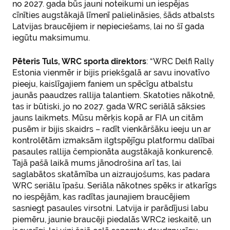
no 2027. gada būs jauni noteikumi un iespējas
cīnīties augstākajā līmenī palielināsies, šāds atbalsts
Latvijas braucējiem ir nepieciešams, lai no šī gada
iegūtu maksimumu.
Pēteris Tuls, WRC sporta direktors
: “WRC Delfi Rally
Estonia vienmēr ir bijis priekšgalā ar savu inovatīvo
pieeju, kaislīgajiem faniem un spēcīgu atbalstu
jaunās paaudzes rallija talantiem. Skatoties nākotnē,
tas ir būtiski, jo no 2027. gada WRC seriālā sāksies
jauns laikmets. Mūsu mērķis kopā ar FIA un citām
pusēm ir bijis skaidrs – radīt vienkāršāku ieeju un ar
kontrolētām izmaksām ilgtspējīgu platformu dalībai
pasaules rallija čempionāta augstākajā konkurencē.
Tajā pašā laikā mums jānodrošina arī tas, lai
saglabātos skatāmība un aizraujošums, kas padara
WRC seriālu īpašu. Seriāla nākotnes spēks ir atkarīgs
no iespējām, kas radītas jaunajiem braucējiem
sasniegt pasaules virsotni. Latvija ir parādījusi labu
piemēru, jaunie braucēji piedalās WRC2 ieskaitē, un