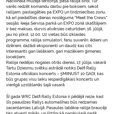
Nacionālā muzeja teritorijā, pašā rallija sirdī. Tur
varēs redzēt komandu darbu pie boksiem, sekot
rallijam, pastaigāties pa EXPO un tirdzniecības zonu,
kā arī piedalīties dienas noslēguma “Meet the Crews”
sesijās. Ieeja Servisa parkā un EXPO zonā skatītājiem
ir bez maksas, durvis atvērsies ceturtdien, 16. jūlijā,
jau no plkst. 12.00. Uz vietas būs izklaides
programma, rallija simulatori, fanu suvenīri, ēdieni un
dzērieni, dažādi eksponenti un daudz kas cits
interesants gan lielākiem, gan mazākiem ģimenes
locekļiem.
Rallija nedēļas nogales otrās dienas, 17. jūlija, vakarā
Tartu Dziesmu svētku estrādē notiks Delfi Rally
Estonia oficiālais koncerts – 5MIINUST 10 GADI, kas
būs grupas visu laiku iespaidīgākais koncerts un
vienīgā uzstāšanās šajā vasarā.
Šī gada WRC Delfi Rally Estonia ir pēdējā reize, kad
šīs paaudzes Rally1 automašīnas būs redzamas
sacenšamies Latvijā. Pasaules labākie rallija braucēji
tiks atvesti mājās, un līdzīgi kā pagājušajā gadā