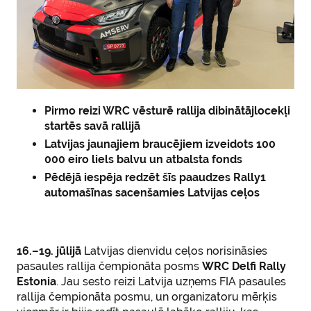
Pirmo reizi WRC vēsturē rallija dibinātājlocekļi
startēs savā rallijā
Latvijas jaunajiem braucējiem izveidots 100
000 eiro liels balvu un atbalsta fonds
Pēdējā iespēja redzēt šīs paaudzes Rally1
automašīnas sacenšamies Latvijas ceļos
16.–19. jūlijā
Latvijas dienvidu ceļos norisināsies
pasaules rallija čempionāta posms
WRC Delfi Rally
Estonia
. Jau sesto reizi Latvija uzņems FIA pasaules
rallija čempionāta posmu, un organizatoru mērķis