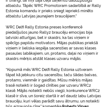
ir svarīgi, lai viņi šajā ceļā saņemtu daudzpusīgu
atbalstu. Tāpēc WRC Promotoram sadarbībā ar Rally
Estonia komandu ir prieks sniegt iepriekš minēto
atbalstu Latvijas jaunajiem braucējiem.”
WRC Delfi Rally Estonia preses konferencē
piedalījušos jauno Rally2 braucēju emocijas bija
latviski atturīgas, bet ir skaidrs, ka tas viņiem ir
spēcīgs papildu motivators. Mājas publikas priekšā
viņiem ir lieliska iespēja sacensties ar savas klases
pasaules labākajiem, un, protams, daļai no viņiem ir
skaidrs mērķis atstāt klases uzvaru mājās.
“Kopumā mēs WRC Delfi Rally Estonia uztveram
tāpat kā jebkuru citu sacensību, taču šādas balvas,
protams, vienmēr ir gaidītas. Mūsu mērķis mājas
trasē noteikti ir šogad cīnīties par uzvaru WRC2
klasē. Mājās noteikti nebūs viegli, konkurence WRC2
klasē ir sīva, un šoreiz startā ir arī daudz labu Latvijas
braucēju, kuri vēlas parādīt savu ātrumu, un noteikti
būs aizraujoša cīņa,” komentēja
Roberts Virves
.