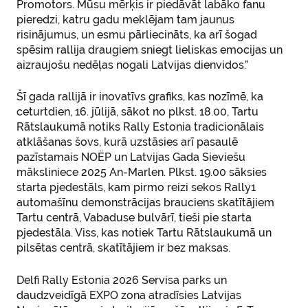
Promotors. Mūsu mērķis ir piedāvāt labāko fanu
pieredzi, katru gadu meklējam tam jaunus
risinājumus, un esmu pārliecināts, ka arī šogad
spēsim rallija draugiem sniegt lieliskas emocijas un
aizraujošu nedēļas nogali Latvijas dienvidos.”
Šī gada rallijā ir inovatīvs grafiks, kas nozīmē, ka
ceturtdien, 16. jūlijā, sākot no plkst. 18.00, Tartu
Rātslaukumā notiks Rally Estonia tradicionālais
atklāšanas šovs, kurā uzstāsies arī pasaulē
pazīstamais NOËP un Latvijas Gada Sieviešu
māksliniece 2025 An-Marlen. Plkst. 19.00 sāksies
starta pjedestāls, kam pirmo reizi sekos Rally1
automašīnu demonstrācijas brauciens skatītājiem
Tartu centrā, Vabaduse bulvārī, tieši pie starta
pjedestāla. Viss, kas notiek Tartu Rātslaukumā un
pilsētas centrā, skatītājiem ir bez maksas.
Delfi Rally Estonia 2026 Servisa parks un
daudzveidīgā EXPO zona atradīsies Latvijas