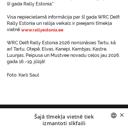
šī gada Rally Estonia.”
Visa nepieciešamā informācija par šī gada WRC Delfi
Rally Estonia un rallija veikals ir pieejami tīmekļa
vietnē
www.rallyestonia.ee
WRC Delfi Rally Estonia 2026 norisināsies Tartu, kā
arī Tartu, Otepē, Elvas, Kanepi, Kambjas, Kastre,
Luunjas, Peipusa un Mustvee novadu ceļos jau 2026.
gada 16.–19. jūlijā!
Foto: Karli Saul
×
Estonian Autosport Events MTÜ
Sinilille tee
Šajā tīmekļa vietnē tiek
1, Peetri ciems, Rae pagasts, 75312 Harjumaa,
izmantoti sīkfaili
Igaunija