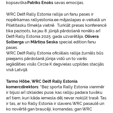
kopsavilka
Patriks Enoks
savas emocijas.
WRC Delfi Rally Estonia rallija un fanu pases ir
nopērkamas rallyestonia.ee mājaslapas e-veikalā un
Piletitasku tīmekļa vietnē. Turklāt preses konferencē
tika paziņots, ka jau 8. jūnijā pārdošanā nonāks arī
Delfi Rally Estonia 2025. gada uzvarētāja,
Olivera
Solberga
un
Mārtiņa Seska
special edition fanu
pases.
WRC Delfi Rally Estonia oficiālais rallija žurnāls būs
pieejams pārdošanā jūnija vidū un to varēs
iegādāties visās Circle K degvielas uzpildes stacijās
visā Latvijā.
Tarmo Hõbe, WRC Delfi Rally Estonia
komercdirektors
: “Bez sporta Rally Estonia vienmēr
ir bijusi arī izklaides puse, kas ralliju padara tuvāku
arī tiem, kuri kāda iemesla dēļ nevar nokļūt trasē. Tas
ir tas, ar ko Rally Estonia ir slavens WRC pasaulē un
ko novērtē gan braucēji, komandas, gan WRC