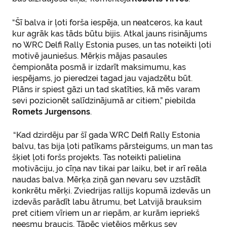
“Šī balva ir ļoti forša iespēja, un neatceros, ka kaut
kur agrāk kas tāds būtu bijis. Atkal jauns risinājums
no WRC Delfi Rally Estonia puses, un tas noteikti ļoti
motivē jauniešus. Mērķis mājas pasaules
čempionāta posmā ir izdarīt maksimumu, kas
iespējams, jo pieredzei tagad jau vajadzētu būt.
Plāns ir spiest gāzi un tad skatīties, kā mēs varam
sevi pozicionēt salīdzinājumā ar citiem,” piebilda
Romets Jurgensons
.
“Kad dzirdēju par šī gada WRC Delfi Rally Estonia
balvu, tas bija ļoti patīkams pārsteigums, un man tas
šķiet ļoti foršs projekts. Tas noteikti palielina
motivāciju, jo cīņa nav tikai par laiku, bet ir arī reāla
naudas balva. Mērķa ziņā gan nevaru sev uzstādīt
konkrētu mērķi. Zviedrijas rallijs kopumā izdevās un
izdevās parādīt labu ātrumu, bet Latvijā brauksim
pret citiem vīriem un ar riepām, ar kurām iepriekš
neesmu braucis. Tāpēc vietējos mērķus sev