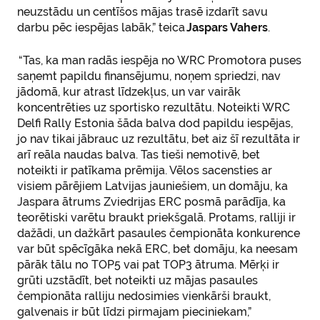
neuzstādu un centīšos mājas trasē izdarīt savu
darbu pēc iespējas labāk,” teica
Jaspars Vahers
.
“Tas, ka man radās iespēja no WRC Promotora puses
saņemt papildu finansējumu, noņem spriedzi, nav
jādomā, kur atrast līdzekļus, un var vairāk
koncentrēties uz sportisko rezultātu. Noteikti WRC
Delfi Rally Estonia šāda balva dod papildu iespējas,
jo nav tikai jābrauc uz rezultātu, bet aiz šī rezultāta ir
arī reāla naudas balva. Tas tieši nemotivē, bet
noteikti ir patīkama prēmija. Vēlos sacensties ar
visiem pārējiem Latvijas jauniešiem, un domāju, ka
Jaspara ātrums Zviedrijas ERC posmā parādīja, ka
teorētiski varētu braukt priekšgalā. Protams, ralliji ir
dažādi, un dažkārt pasaules čempionāta konkurence
var būt spēcīgāka nekā ERC, bet domāju, ka neesam
pārāk tālu no TOP5 vai pat TOP3 ātruma. Mērķi ir
grūti uzstādīt, bet noteikti uz mājas pasaules
čempionāta ralliju nedosimies vienkārši braukt,
galvenais ir būt līdzi pirmajam pieciniekam,”