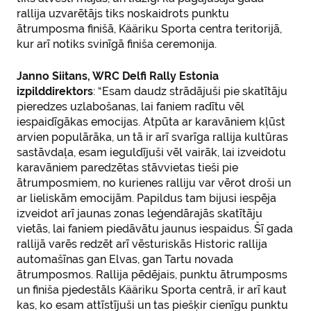
rallija uzvarētājs tiks noskaidrots punktu
ātrumposma finišā, Kääriku Sporta centra teritorijā,
kur arī notiks svinīgā finiša ceremonija.
Janno Siitans, WRC Delfi Rally Estonia
izpilddirektors
: “Esam daudz strādājuši pie skatītāju
pieredzes uzlabošanas, lai faniem radītu vēl
iespaidīgākas emocijas. Atpūta ar karavāniem kļūst
arvien populārāka, un tā ir arī svarīga rallija kultūras
sastāvdaļa, esam ieguldījuši vēl vairāk, lai izveidotu
karavāniem paredzētas stāvvietas tieši pie
ātrumposmiem, no kurienes ralliju var vērot droši un
ar lieliskām emocijām. Papildus tam bijusi iespēja
izveidot arī jaunas zonas leģendārajās skatītāju
vietās, lai faniem piedāvātu jaunus iespaidus. Šī gada
rallijā varēs redzēt arī vēsturiskās Historic rallija
automašīnas gan Elvas, gan Tartu novada
ātrumposmos. Rallija pēdējais, punktu ātrumposms
un finiša pjedestāls Kääriku Sporta centrā, ir arī kaut
kas, ko esam attīstījuši un tas piešķir cienīgu punktu