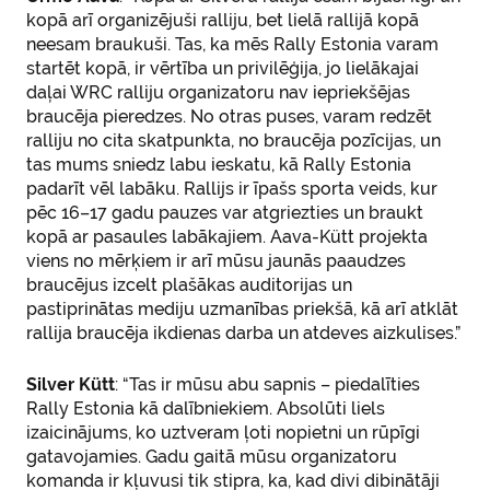
kopā arī organizējuši ralliju, bet lielā rallijā kopā
neesam braukuši. Tas, ka mēs Rally Estonia varam
startēt kopā, ir vērtība un privilēģija, jo lielākajai
daļai WRC ralliju organizatoru nav iepriekšējas
braucēja pieredzes. No otras puses, varam redzēt
ralliju no cita skatpunkta, no braucēja pozīcijas, un
tas mums sniedz labu ieskatu, kā Rally Estonia
padarīt vēl labāku. Rallijs ir īpašs sporta veids, kur
pēc 16–17 gadu pauzes var atgriezties un braukt
kopā ar pasaules labākajiem. Aava-Kütt projekta
viens no mērķiem ir arī mūsu jaunās paaudzes
braucējus izcelt plašākas auditorijas un
pastiprinātas mediju uzmanības priekšā, kā arī atklāt
rallija braucēja ikdienas darba un atdeves aizkulises.”
Silver Kütt
: “Tas ir mūsu abu sapnis – piedalīties
Rally Estonia kā dalībniekiem. Absolūti liels
izaicinājums, ko uztveram ļoti nopietni un rūpīgi
gatavojamies. Gadu gaitā mūsu organizatoru
komanda ir kļuvusi tik stipra, ka, kad divi dibinātāji