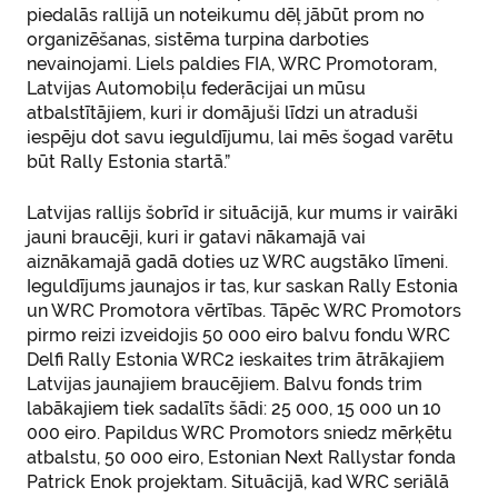
piedalās rallijā un noteikumu dēļ jābūt prom no
organizēšanas, sistēma turpina darboties
nevainojami. Liels paldies FIA, WRC Promotoram,
Latvijas Automobiļu federācijai un mūsu
atbalstītājiem, kuri ir domājuši līdzi un atraduši
iespēju dot savu ieguldījumu, lai mēs šogad varētu
būt Rally Estonia startā.”
Latvijas rallijs šobrīd ir situācijā, kur mums ir vairāki
jauni braucēji, kuri ir gatavi nākamajā vai
aiznākamajā gadā doties uz WRC augstāko līmeni.
Ieguldījums jaunajos ir tas, kur saskan Rally Estonia
un WRC Promotora vērtības. Tāpēc WRC Promotors
pirmo reizi izveidojis 50 000 eiro balvu fondu WRC
Delfi Rally Estonia WRC2 ieskaites trim ātrākajiem
Latvijas jaunajiem braucējiem. Balvu fonds trim
labākajiem tiek sadalīts šādi: 25 000, 15 000 un 10
000 eiro. Papildus WRC Promotors sniedz mērķētu
atbalstu, 50 000 eiro, Estonian Next Rallystar fonda
Patrick Enok projektam. Situācijā, kad WRC seriālā