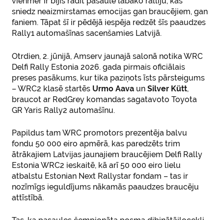
vienmēr ir bijis radīt pasaulē labāko ralliju, kas
sniedz neaizmirstamas emocijas gan braucējiem, gan
faniem. Tāpat šī ir pēdējā iespēja redzēt šīs paaudzes
Rally1 automašīnas sacenšamies Latvijā.
Otrdien, 2. jūnijā, Amserv jaunajā salonā notika WRC
Delfi Rally Estonia 2026. gada pirmais oficiālais
preses pasākums, kur tika paziņots īsts pārsteigums
– WRC2 klasē startēs
Urmo Aava
un
Silver Kütt
,
braucot ar RedGrey komandas sagatavoto Toyota
GR Yaris Rally2 automašīnu.
Papildus tam WRC promotors prezentēja balvu
fondu 50 000 eiro apmērā, kas paredzēts trim
ātrākajiem Latvijas jaunajiem braucējiem Delfi Rally
Estonia WRC2 ieskaitē, kā arī 50 000 eiro lielu
atbalstu Estonian Next Rallystar fondam – tas ir
nozīmīgs ieguldījums nākamās paaudzes braucēju
attīstībā.