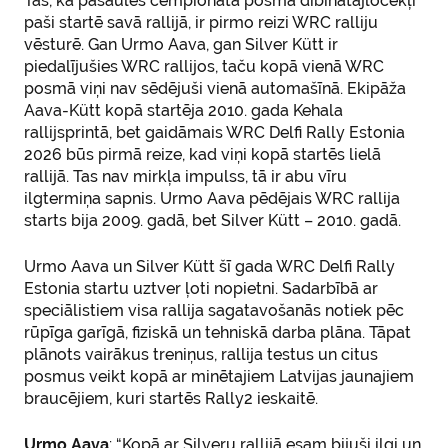
Tas, ka pasaules čempionāta posma dibinātājlocekļi
paši startē savā rallijā, ir pirmo reizi WRC ralliju
vēsturē. Gan Urmo Aava, gan Silver Kütt ir
piedalījušies WRC rallijos, taču kopā vienā WRC
posmā viņi nav sēdējuši vienā automašīnā. Ekipāža
Aava-Kütt kopā startēja 2010. gada Kehala
rallijsprintā, bet gaidāmais WRC Delfi Rally Estonia
2026 būs pirmā reize, kad viņi kopā startēs lielā
rallijā. Tas nav mirkļa impulss, tā ir abu vīru
ilgtermiņa sapnis. Urmo Aava pēdējais WRC rallija
starts bija 2009. gadā, bet Silver Kütt – 2010. gadā.
Urmo Aava un Silver Kütt šī gada WRC Delfi Rally
Estonia startu uztver ļoti nopietni. Sadarbībā ar
speciālistiem visa rallija sagatavošanās notiek pēc
rūpīga garīgā, fiziskā un tehniskā darba plāna. Tāpat
plānots vairākus treniņus, rallija testus un citus
posmus veikt kopā ar minētajiem Latvijas jaunajiem
braucējiem, kuri startēs Rally2 ieskaitē.
Urmo Aava
: “Kopā ar Silveru rallijā esam bijuši ilgi un