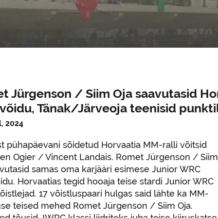
t Jürgenson / Siim Oja saavutasid Ho
võidu, Tänak/Järveoja teenisid punkti
l, 2024
 pühapäevani sõidetud Horvaatia MM-ralli võitsid
ien Ogier / Vincent Landais. Romet Jürgenson / Siim
avutasid samas oma karjääri esimese Junior WRC
idu. Horvaatias tegid hooaja teise stardi Junior WRC
võistlejad. 17 võistluspaari hulgas said lähte ka MM-
use teised mehed Romet Jürgenson / Siim Oja.
ed tõusid JWRC klassi liidriteks juba teise kiiruskatse