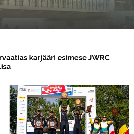
rvaatias karjääri esimese JWRC
lisa