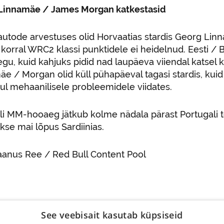
Linnamäe / James Morgan katkestasid
autode arvestuses olid Horvaatias stardis Georg Lin
 korral WRC2 klassi punktidele ei heidelnud. Eesti / B
gu, kuid kahjuks pidid nad laupäeva viiendal katsel 
e / Morgan olid küll pühapäeval tagasi stardis, kuid
ul mehaanilisele probleemidele viidates.
lli MM-hooaeg jätkub kolme nädala pärast Portugali 
kse mai lõpus Sardiinias.
aanus Ree / Red Bull Content Pool
See veebisait kasutab küpsiseid