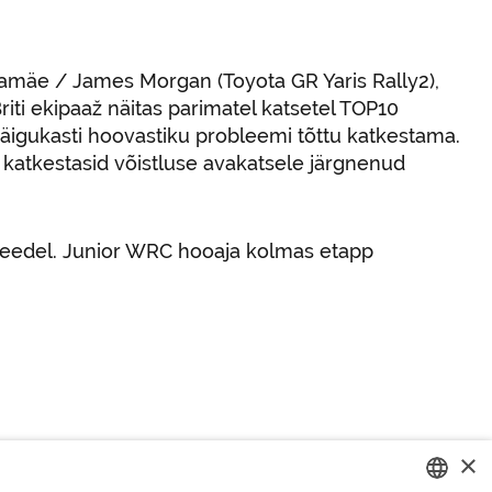
namäe / James Morgan (Toyota GR Yaris Rally2),
riti ekipaaž näitas parimatel katsetel TOP10
käigukasti hoovastiku probleemi tõttu katkestama.
 katkestasid võistluse avakatsele järgnenud
teedel. Junior WRC hooaja kolmas etapp
×