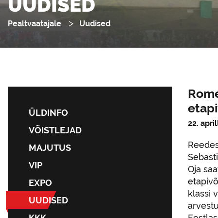
UUDISED
Pealtvaatajale
Uudised
Rome
etapi
ÜLDINFO
22. april
VÕISTLEJAD
Reedest
MAJUTUS
Sebast
VIP
Oja sa
etapivõ
EXPO
klassi 
UUDISED
arvest
KKK
Eestlas