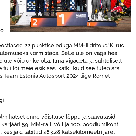
oo
eestlased 22 punktise eduga MM-liidriteks.“Kiirus
ptulemuseks vormistada. Selle üle on väga hea
üle võib uhke olla. Ilma vigadeta ja suhteliselt
 tuli lõi meie esiklaasi katki, kuid see tuleb ära
sus Team Estonia Autosport 2024 liige Romet
gi
kolm katset enne võistluse lõppu ja saavutasid
arjääri 59. MM-ralli võit ja 100. poodiumikoht.
 kes jäid läbitud 283,28 katsekilomeetri järel