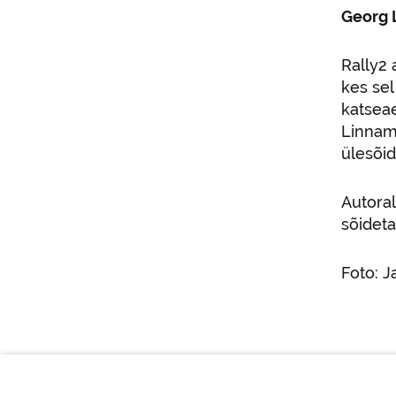
Georg 
Rally2 
kes sel
katseae
Linnamä
ülesõid
Autora
sõideta
Foto: J