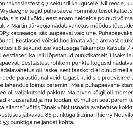
nakaaslastest 9,7 sekundi kaugusele. Nii reede, kui l
n Wydaeghe tegid pühapäeva hommiku teisel katsel s
da, siis ralli võidu eest enam heidelda polnud võimali
ak / Martin Järveoja nädalavahetus möödus tõusude 
P3 katseaega, siis laupäeval vaid ühe. Pühapäevaks 
õunal. Eestlased võitsid hoolimata väga ärevast oluk
ttes 1,8 sekundilise kaotusega Takamoto Katsuta / Aa
d eestlased ka ralli lõpetanud punktikatselt. Lisaks 
päeval. Eestlastest rohkem punkte kogusid nädalvahe
ädalavahetus oli raske, sest taaskord ei olnud meil a
reede pärastlõunal veidi tagasi, kuid siis proovisim
 lahendus toimis paremini. Meie pühapäevane stardip
see oli väljakutseid pakkuv. Ma arvan kõigil oli mo
d kruusarallid ja ma loodan, et mul on seal parem t
a aitama,“ võttis Tänak võistlusnädalavahetuse kokku
stuses jätkavad 86 punktiga liidrina Thierry Neuvil
 53 punktiga neljandat kohta.