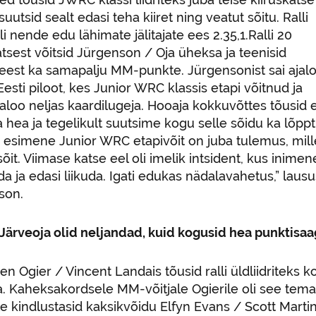
 suutsid sealt edasi teha kiiret ning veatut sõitu. Ralli
 oli nende edu lähimate jälitajate ees 2.35,1.Ralli 20
atsest võitsid Jürgenson / Oja üheksa ja teenisid
eest ka samapalju MM-punkte. Jürgensonist sai ajal
esti piloot, kes Junior WRC klassis etapi võitnud ja
jaloo neljas kaardilugeja. Hooaja kokkuvõttes tõusid 
a hea ja tegelikult suutsime kogu selle sõidu ka lõp
 esimene Junior WRC etapivõit on juba tulemus, mille 
õit. Viimase katse eel oli imelik intsident, kus inimene
a ja edasi liikuda. Igati edukas nädalavahetus,” lau
son.
Järveoja olid neljandad, kuid kogusid hea punktisaa
en Ogier / Vincent Landais tõusid ralli üldliidriteks 
. Kaheksakordsele MM-võitjale Ogierile oli see tema k
e kindlustasid kaksikvõidu Elfyn Evans / Scott Martin,