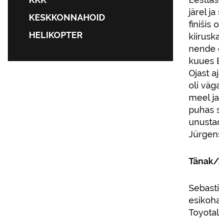
järel ja
KESKKONNAHOID
finišis
HELIKOPTER
kiirusk
nende 
kuues E
Ojast a
oli väg
meel ja
puhas s
unustad
Jürgen
Tänak/
Sebasti
esikoha
Toyotal