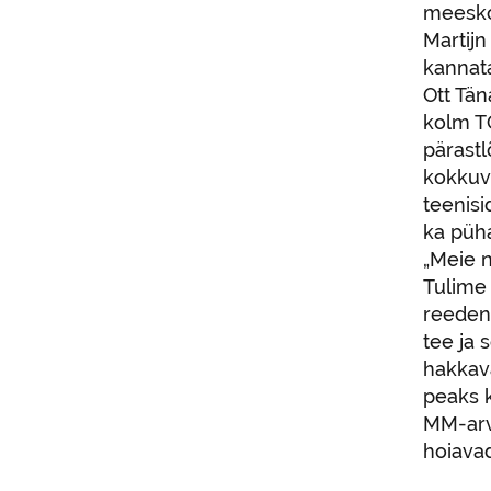
meeskon
Martij
kannata
Ott Tän
kolm TO
pärastl
kokkuvõ
teenisi
ka püha
„Meie n
Tulime 
reedene
tee ja 
hakkava
peaks k
MM-arve
hoiavad