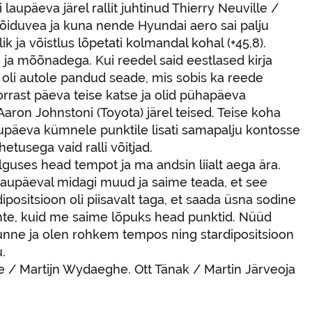
aupäeva järel rallit juhtinud Thierry Neuville /
õiduvea ja kuna nende Hyundai aero sai palju
k ja võistlus lõpetati kolmandal kohal (+45,8).
ja mõõnadega. Kui reedel said eestlased kirja
oli autole pandud seade, mis sobis ka reede
orrast päeva teise katse ja olid pühapäeva
ron Johnstoni (Toyota) järel teised. Teise koha
laupäeva kümnele punktile lisati samapalju kontosse
tusega vaid ralli võitjad.
lguses head tempot ja ma andsin liialt aega ära.
e laupäeval midagi muud ja saime teada, et see
ositsioon oli piisavalt taga, et saada üsna sodine
mente, kuid me saime lõpuks head punktid. Nüüd
unne ja olen rohkem tempos ning stardipositsioon
.
le / Martijn Wydaeghe. Ott Tänak / Martin Järveoja