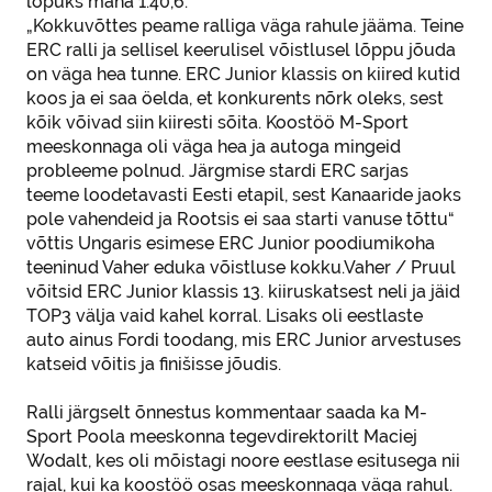
lõpuks maha 1.40,6.
„Kokkuvõttes peame ralliga väga rahule jääma. Teine
ERC ralli ja sellisel keerulisel võistlusel lõppu jõuda
on väga hea tunne. ERC Junior klassis on kiired kutid
koos ja ei saa öelda, et konkurents nõrk oleks, sest
kõik võivad siin kiiresti sõita. Koostöö M-Sport
meeskonnaga oli väga hea ja autoga mingeid
probleeme polnud. Järgmise stardi ERC sarjas
teeme loodetavasti Eesti etapil, sest Kanaaride jaoks
pole vahendeid ja Rootsis ei saa starti vanuse tõttu“
võttis Ungaris esimese ERC Junior poodiumikoha
teeninud Vaher eduka võistluse kokku.Vaher / Pruul
võitsid ERC Junior klassis 13. kiiruskatsest neli ja jäid
TOP3 välja vaid kahel korral. Lisaks oli eestlaste
auto ainus Fordi toodang, mis ERC Junior arvestuses
katseid võitis ja finišisse jõudis.
Ralli järgselt õnnestus kommentaar saada ka M-
Sport Poola meeskonna tegevdirektorilt Maciej
Wodalt, kes oli mõistagi noore eestlase esitusega nii
rajal, kui ka koostöö osas meeskonnaga väga rahul.