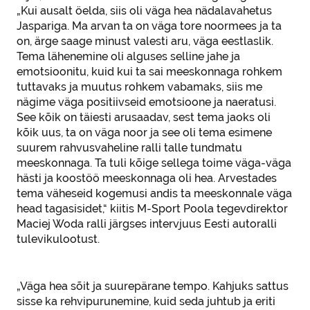
„Kui ausalt öelda, siis oli väga hea nädalavahetus
Jaspariga. Ma arvan ta on väga tore noormees ja ta
on, ärge saage minust valesti aru, väga eestlaslik.
Tema lähenemine oli alguses selline jahe ja
emotsioonitu, kuid kui ta sai meeskonnaga rohkem
tuttavaks ja muutus rohkem vabamaks, siis me
nägime väga positiivseid emotsioone ja naeratusi.
See kõik on täiesti arusaadav, sest tema jaoks oli
kõik uus, ta on väga noor ja see oli tema esimene
suurem rahvusvaheline ralli talle tundmatu
meeskonnaga. Ta tuli kõige sellega toime väga-väga
hästi ja koostöö meeskonnaga oli hea. Arvestades
tema väheseid kogemusi andis ta meeskonnale väga
head tagasisidet,“ kiitis M-Sport Poola tegevdirektor
Maciej Woda ralli järgses intervjuus Eesti autoralli
tulevikulootust.
„Väga hea sõit ja suurepärane tempo. Kahjuks sattus
sisse ka rehvipurunemine, kuid seda juhtub ja eriti