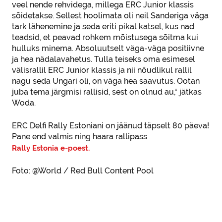
veel nende rehvidega, millega ERC Junior klassis
sõidetakse. Sellest hoolimata oli neil Sanderiga väga
tark lähenemine ja seda eriti pikal katsel, kus nad
teadsid, et peavad rohkem mõistusega sõitma kui
hulluks minema. Absoluutselt väga-väga positiivne
ja hea nädalavahetus. Tulla teiseks oma esimesel
välisrallil ERC Junior klassis ja nii nõudlikul rallil
nagu seda Ungari oli, on väga hea saavutus. Ootan
juba tema järgmisi rallisid, sest on olnud au,“ jätkas
Woda.
ERC Delfi Rally Estoniani on jäänud täpselt 80 päeva!
Pane end valmis ning haara rallipass
Rally Estonia e-poest.
Foto: @World / Red Bull Content Pool