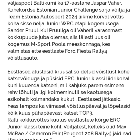
väljaspool Baltikumi ka 17-aastane Jaspar Vaher.
Kahekordse Estonian Junior Challenge sarja võitja ja
Team Estonia Autosport 2024 liikme kõrval võttis
koha sisse nelja Junior WRC etapi kogemusega
Sander Pruul. Kui Pruuliga oli Vaheril varasemast
kokkupuude juba olemas, siis täiesti uus oli
kogemus M-Sport Poola meeskonnaga, kes
valmistas ette eestlaste Ford Fiesta Rally4
võistlusauto.
Eestlased alustasid kruusal sõidetud võistlust kohe
katsevõiduga ja püsisid ERC Junior klassi liidrikohal
kuni kuuenda katseni, mil kahjuks parem esimene
rehv lõhuti ja ligi kolmeminutilise kaotusega
esikohalt kolmandaks kukuti. Eestlased jätkasid
heas tempos ka viimasel võistluspäeval ja lõpetasid
kõik kuus pühapäevast katset TOP3.
Ralli kokkuvõttes kuulus eestlastele kõrge ERC
Junior klassi teine koht. Võitjatest, kelleks olid Max
McRae / Cameron Fair (Peugeot 208 Rally4) jäid nad