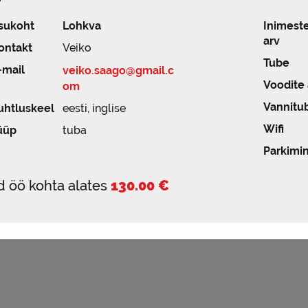
sukoht
Lohkva
Inimest
arv
ontakt
Veiko
Tube
-mail
veiko.saago@gmail.c
Voodite 
om
Vannitu
uhtluskeel
eesti, inglise
Wifi
üüp
tuba
Parkimi
d öö kohta alates
130.00 €