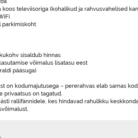
uba
 koos televiisoriga (kohalikud ja rahvusvahelised kan
WiFi
l parkimiskoht
ukohv sisaldub hinnas
kasutamise võimalus lisatasu eest
raldi pääsuga)
st on kodumajutusega – pererahvas elab samas kodu
te privaatsus on tagatud.
ästi rallifännidele, kes hindavad rahulikku keskkond
svõimalust.
o