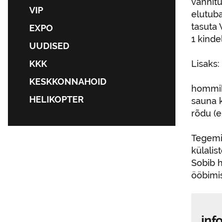
vannit
VIP
elutuba
tasuta 
EXPO
1 kinde
UUDISED
KKK
Lisaks:
KESKKONNAHOID
hommik
HELIKOPTER
sauna 
rõdu (e
Tegemi
külalis
Sobib h
ööbimi
inf