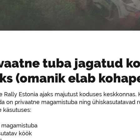
vaatne tuba jagatud ko
ks (omanik elab kohap
 Rally Estonia ajaks majutust koduses keskkonnas. K
da on privaatne magamistuba ning ühiskasutatavad 
e käsutuses:
di magamistuba
sutatav köök