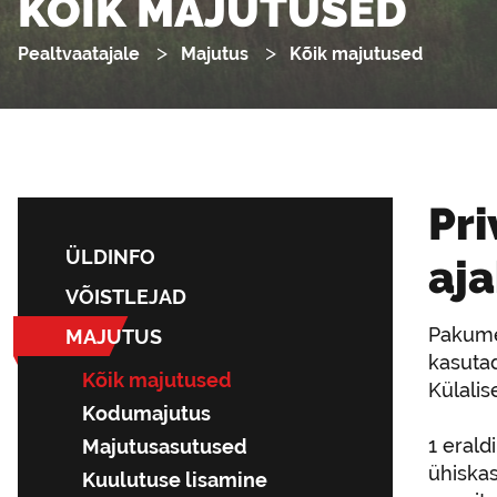
KÕIK MAJUTUSED
Pealtvaatajale
Majutus
Kõik majutused
Pri
ÜLDINFO
aja
VÕISTLEJAD
Pakume
MAJUTUS
kasuta
Kõik majutused
Külalis
Kodumajutus
1 eral
Majutusasutused
ühiska
Kuulutuse lisamine