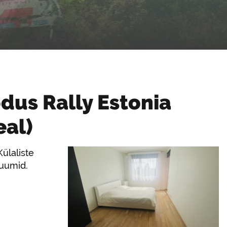
dus Rally Estonia
eal)
ülaliste
ruumid.