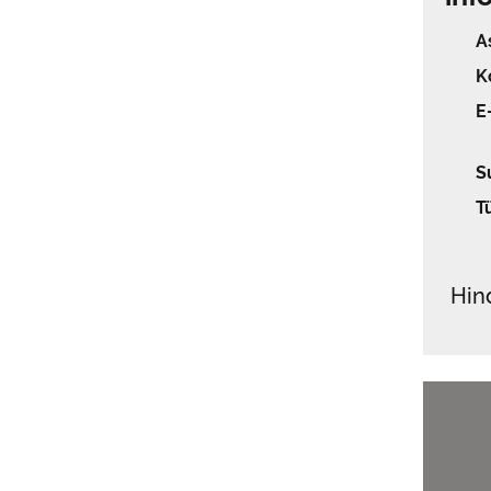
A
K
E
S
T
Hin