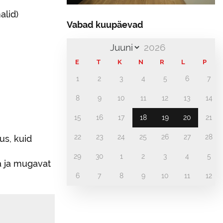
alid)
Vabad kuupäevad
E
T
K
N
R
L
P
1
2
3
4
5
6
7
8
9
10
11
12
13
14
15
16
17
18
19
20
21
22
23
24
25
26
27
28
s, kuid
29
30
1
2
3
4
5
a ja mugavat
6
7
8
9
10
11
12