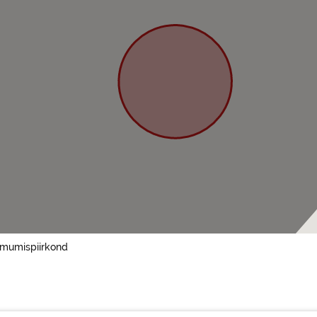
oimumispiirkond