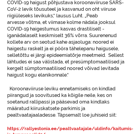
COVID-19 haigust põhjustava koroonaviiruse SARS-
CoV-2 levik tõusuteel ja kasvanud on oht viiruse
riigiüleseks levikuks,“ lausus Luht. „Peab
arvesse võtma, et viimase kolme nädala jooksul
COVID-19 haigestumus kasvas drastiliselt -
iganädalaselt keskmiselt 36% võrra. Suurenenud
kollete arv on seotud kahe asjaoluga: noored ei
haigestu raskelt ja ei pööra tähelepanu haigusele,
selletõttu ei järgi epideemiatõrje meetmeid. Sellest
lähtudes ei saa välistada, et presümptomaatilised ja
kergelt sümptomaatilised noored võivad levitada
haigust kogu elanikonnale.“
Koroonaviiruse leviku ennetamiseks on kindlad
piirangud ja soovitused ka kõigile neile, kes on
soetanud rallipassi ja pääsevad oma kindlaks
määratud kiiruskatsete parkimis ja
pealtvaatajaaladesse. Täpsemalt loe juhiseid siit:
https://rallyestonia.ee/pealtvaatajale/uldinfo/kaitumis-