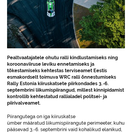
Pealtvaatajatele ohutu ralli kindlustamiseks ning
koroonaviiruse leviku ennetamiseks ja
tõkestamiseks kehtestas terviseamet Eestis
esmakordselt toimuva WRC ralli õnnestumiseks
Rally Estonia kiiruskatsete piirkondades 3.
-
6.
septembrini liikumispiirangud, millest kinnipidamist
kontrollib kehtestatud rallialadel politsei- ja
piirivalveamet.
Piirangutega on iga kiiruskatse
ümber määratud liikumispiirangute perimeeter, kuhu
pääsevad 3.-6. septembrini vaid kohalikud elanikud,