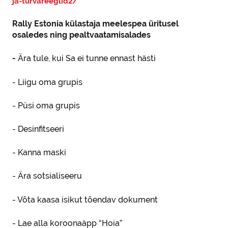
ja-turvareeglid2/
Rally Estonia külastaja meelespea üritusel
osaledes ning pealtvaatamisalades
-
Ära tule, kui Sa ei tunne ennast hästi
- Liigu oma grupis
- Püsi oma grupis
- Desinfitseeri
- Kanna maski
- Ära sotsialiseeru
- Võta kaasa isikut tõendav dokument
- Lae alla koroonaäpp “Hoia”