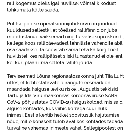
rallikogemus oleks igal huvilisel võimalik kodust
lahkumata kätte saada.
Politseipoolse operatsioonijuhi kõrvu on jõudnud
kuuldused sellestki, et tõelised rallifännid on juba
moodustanud väiksemad ning turvalisi sõpruskondi,
kellega koos rallipäevadest tehniliste vahendite abil
osa saadakse. Ta soovitab sama teha ka kõigil neil
huvilistel, kes rallipääset siiski lunastanud ei ole, ent
kel kuri plaan ilma selleta rallile jõuda.
Terviseameti Lõuna regionaalosakonna juht Tiia Luht
ütles, et kehtestatavate piirangute eesmärk on
maandada haiguse leviku riske. „Augustis tekkisid
Tartu ja Ida-Viru maakonnas koroonaviiruse SARS-
CoV-2 põhjustatav COVID-19 haiguskolded, mis said
alguse kohtades, kus viibis korraga suur hulk
inimesi. Eestis kehtib hetkel soovituslik hajutamise
nõue, mille kohaselt tuleb avalikes kohtades tagada
turvaline vahemaa inimeste vahel. Sellegipoolest on