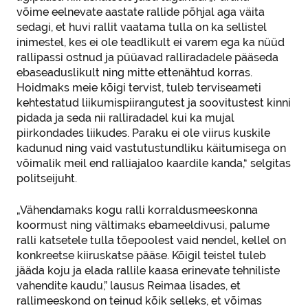
võime eelnevate aastate rallide põhjal aga väita
sedagi, et huvi rallit vaatama tulla on ka sellistel
inimestel, kes ei ole teadlikult ei varem ega ka nüüd
rallipassi ostnud ja püüavad ralliradadele pääseda
ebaseaduslikult ning mitte ettenähtud korras.
Hoidmaks meie kõigi tervist, tuleb terviseameti
kehtestatud liikumispiirangutest ja soovitustest kinni
pidada ja seda nii ralliradadel kui ka mujal
piirkondades liikudes. Paraku ei ole viirus kuskile
kadunud ning vaid vastutustundliku käitumisega on
võimalik meil end ralliajaloo kaardile kanda,“ selgitas
politseijuht.
„Vähendamaks kogu ralli korraldusmeeskonna
koormust ning vältimaks ebameeldivusi, palume
ralli katsetele tulla tõepoolest vaid nendel, kellel on
konkreetse kiiruskatse pääse. Kõigil teistel tuleb
jääda koju ja elada rallile kaasa erinevate tehniliste
vahendite kaudu,” lausus Reimaa lisades, et
rallimeeskond on teinud kõik selleks, et võimas