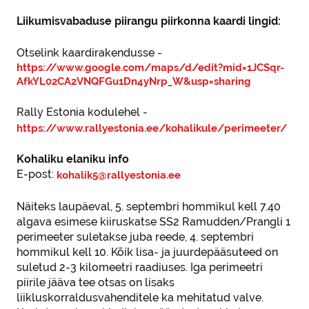
Liikumisvabaduse piirangu piirkonna kaardi lingid:
Otselink kaardirakendusse -
https://www.google.com/maps/d/edit?mid=1JCSqr-
AfkYL02CA2VNQFGu1Dn4yNrp_W&usp=sharing
Rally Estonia kodulehel -
https://www.rallyestonia.ee/kohalikule/perimeeter/
Kohaliku elaniku info
E-post:
kohalik5@rallyestonia.ee
Näiteks laupäeval, 5. septembri hommikul kell 7.40
algava esimese kiiruskatse SS2 Ramudden/Prangli 1
perimeeter suletakse juba reede, 4. septembri
hommikul kell 10. Kõik lisa- ja juurdepääsuteed on
suletud 2-3 kilomeetri raadiuses. Iga perimeetri
piirile jääva tee otsas on lisaks
liikluskorraldusvahenditele ka mehitatud valve.