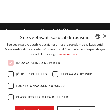
Estonian Autosport Events MTÜ
Sinilille tee
×
1, Peetri alevik, Rae vald, 75312 Harjumaa,
See veebisait kasutab küpsiseid
Estonia | Klienditeenindus ja support
See veebisait kasutab kasutajakogemuse parandamiseks küpsiseid.
kontakttelefon +372 567 002 39
Meie veebisaiti kasutades nõustute kooskõlas meie küpsisepoliitikaga
ESTONIAN
kõikide küpsistega.
Rohkem teavet
ENGLISH
Kontakt
Privaatsusinfo
|
|
HÄDAVAJALIKUD KÜPSISED
Käitumis- ja turvareeglid
|
LATVIAN
Piletimüügi korraldus ja üldtingimused
JÕUDLUSKÜPSISED
REKLAAMKÜPSISED
ESTONIAN
FINNISH
FUNKTSIONAALSED KÜPSISED
KLASSIFITSEERIMATA KÜPSISED