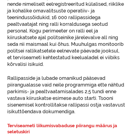
nende nimeliselt eelregistreeritud külalised, riiklike
ja kohalike omavalitsuste operatiiv- ja
teenindussõidukid, 16 000 rallipassidega
pealtvaatajat ning ralli korraldusega seotud
personal. Kogu perimeeter on ralli eel ja
kiiruskatsete ajal politseinike järelevalve all ning
seda nii maismaal kui õhus. Muuhulgas monitoorib
politsei rallikatsetele eelnevate päevade jooksul,
et terviseameti kehtestatud keelualadel ei viibiks
kõrvalisi isikuid.
Rallipasside ja lubade omanikud pääsevad
piirangualasse vaid neile programmiga ette nähtud
parkimis- ja pealtvaatamisalades 2,5 tundi enne
vastava kiiruskatse esimese auto starti. Tsooni
sisenemisel kontrollitakse rallipassi ostja vastavust
isikuttõendava dokumendiga.
Terviseameti liikumisvabaduse piirangu määrus ja
seletuskiri