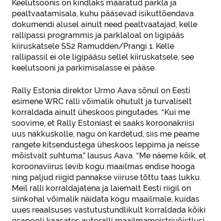
Keelutsoonis on kindlaks määratud parkla ja
pealtvaatamisala, kuhu pääsevad isikuttõendava
dokumendi alusel ainult need pealtvaatajad, kelle
rallipassi programmis ja parklaloal on ligipääs
kiiruskatsele SS2 Ramudden/Prangi 1. Kelle
rallipassil ei ole ligipääsu sellel kiiruskatsele, see
keelutsooni ja parkimisalasse ei pääse.
Rally Estonia direktor Urmo Aava sõnul on Eesti
esimene WRC ralli võimalik ohutult ja turvaliselt
korraldada ainult üheskoos pingutades. “Kui me
soovime, et Rally Estoniast ei saaks koroonakriisi
uus nakkuskolle, nagu on kardetud, siis me peame
rangete kitsendustega üheskoos leppima ja neisse
mõistvalt suhtuma,” lausus Aava. “Me näeme kõik, et
koroonaviirus levib kogu maailmas endise hooga
ning paljud riigid pannakse viiruse tõttu taas lukku.
Meil ralli korraldajatena ja laiemalt Eesti riigil on
siinkohal võimalik näidata kogu maailmale, kuidas
uues reaalsuses vastutustundlikult korraldada kõiki
osapooli kaasates autoralli maailmameistrivõistlusi.