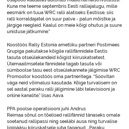
Kuna me teeme septembris Eesti ralliajalugu, mille
eesmärk on tuua WRC ralli alatiseks Eestisse, siis
ralli korraldajatel on suur palve - palun mõistke ja
järgige reegleid. Kaalul on meie kõigi ohutus ja suure
unistuse jätkumine.”
Koostöös Rally Estonia ametliku partneri Postimees
Grupiga pakutakse kõigile rallifännidele Eestis
tasuta otseülekandeid kõigist kiiruskatsetest.
Ülemaailmsetele fännidele tagab tasuta või
sümboolse tasu eest otseülekannete jälgimise WRC
Promootor koostöös oma partneritega. “Soovitan
väga neid võimalusi kasutada. Kõige turvalisem on
sel aastal paraku ralli jälgimine läbi televisiooni ja
online kanalite,” lisas Aava.
PPA poolse operatsiooni juhi Andrus
Reimaa sõnul on tõelised rallifännid tänaseks omale
soetanud rallipassi ning seeläbi ausa ning turvalise
ligipääsu kiiruskatsele juba taganud. „Paraku